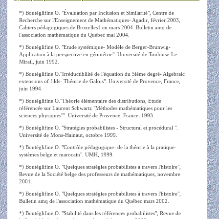
*) Boutéglifine O. "Évaluation par Inclusion et Similarité", Centre de
Recherche sur l'Enseignement de Mathématiques- Agadir, février 2003
,
Cahiers pédagogiques de Bruxelles1 en mars 2004. Bulletin amq de
l'association mathématique du Québec mai 2004.
*) Boutéglifine O. "Etude systémique- Modèle de Berger-Brunwig-
Application à la perspective en géométrie". Université de Toulouse-Le
Mirail, juin 1992.
*) Boutéglifine O."Irréductibilité de l'équation du 5ième degré- Algebraic
extensions of filds- Théorie de Galois". Université de Provence, France,
juin 1994.
*) Boutéglifine O."Théorie élémentaire des distributions, Etude
référencée sur Laurent Schwartz "Méthodes mathématiques pour les
sciences physiques"". Université de Provence, France, 1993.
*) Boutéglifine O. "Stratégies probabilistes - Structural et procédural ".
Université de Mons-Hainaut, octobre 1999.
*) Boutéglifine O. "Contrôle pédagogique- de la théorie à la pratique-
systèmes belge et marocain". UMH, 1999.
*) Boutéglifine O. "Quelques stratégies probabilistes à travers l'histoire",
Revue de la Société belge des professeurs de mathématiques, novembre
2001.
*) Boutéglifine O. "Quelques stratégies probabilistes à travers l'histoire",
Bulletin amq de l'association mathématique du Québec mars 2002.
*) Boutéglifine O. "Stabilité dans les références probabilistes", Revue de