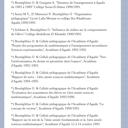
*) Boutéglifine O. & Gougane A. "Situation de l'enseignement à Agadir
de 1983 à 1989" Collège Souss-El Alima.1990/1991.
*) Annis M.Y., El Mansouri N. Boutéglifine O. "Organisation
pédagogique" Lycée Lalla Meriam et collège Ibn Khaldoune.
Agadir,1990/1991.
*) Achbani A. Boutéglifine O. "Influence du milieu sur le comportement
de l'élève" Collège Abdelkrim El Khattabi 1990/1991.
*) Boutéglifine O. & Cellule pédagogique de l'Académie d'Agadir
"Projets des programmes de mathématiques à l'enseignement secondaires-
Sciences expérimentales", Académie d'Agadir 1991/1992.
*) Boutéglifine O. & Cellule pédagogique de l'Académie d'Agadir "Vers
l'uniformisation du dessin en géométrie dans l'espace", Académie
d'Agadir 1992-1993.
*) Boutéglifine O. & Cellule pédagogique de l'Académie d'Agadir
"Rapport de suivi - 1ière année sciences mathématiques", Académie
d'Agadir 1994-1995.
*) Boutéglifine O. & Cellule pédagogique de l'Académie d'Agadir
"Évaluation des acquisitions des élèves en 1ière année sciences
mathématiques", Académie d'Agadir 1995/1996.
*) Boutéglifine O. & Cellule pédagogique de l'Académie d'Agadir "Le
concept de vecteur", Académie d'Agadir 1990/1991.
*) Boutéglifine O. & Cellule pédagogique de l'Académie d'Agadir
"Rapport sur le test de la 7ième année fondamentale et la 1ière année
sciences mathématiques", Académie d'Agadir 12 à 14 octobre 1993