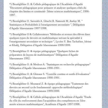
*) Boutéglifine O. & Cellule pédagogique de l'Académie d'Agadir
"Document pédagogique pour préparer et analyser quelques côtés du
chapitre des limites et continuité- 3ième sciences mathématiques", 1996-
1997.
*) Boutéglifine O. Saroukh A. Ghachi R. Namouh M. Atafay M. "
Statistiques et Probabilités à l'enseignement secondaire ", Délégation
d'Agadir Idaoutanane 1997/1998.
*) Boutéglifine O & Collaborateurs "Méthodes et erreurs des élèves dans
quelques types de devoirs en mathématique suivant la spécialité à
l'enseignement secondaire et technique ", Lycées Y. Ben Tachafine, Idrissi
et Khalij, Délégation d'Agadir Idaoutanane 1998/1999.
*) Boutéglifine O. & équipe pédagogique "Quelques fiches de
préparation de leçons de mathématiques" Délégation d'Agadir
Idaoutanane 1992.
*) Boutéglifine O. & Meslout A. "Statistiques en recherche pédagogique"
Délégation d'Agadir Idaoutanane 1990-1991.
*) Boutéglifine O. & Ghirane S. "Contrôle continu et outils d'évaluation"
Délégation d'Agadir Idaoutanane 1990-1991.
*) Boutéglifine O. Moutaraf Z. & équipe pédagogique "Traitement des
devoirs au second cycle fondamental- approche méthodologique"
Délégation d'Agadir Idaoutanane 1999/2000.
*) Boutéglifine O. & Cellule pédagogique de l'Académie d'Agadir "Etude
du rôle du renforcement dans l'acquisition des compétences en 1ière
année sciences mathématiques", Académie d'Agadir 1997/1998.