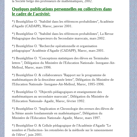
la Société belge des professeurs de mathématiques, 2002.
Quelques publications personnelles ou collectives dans
le cadre de l'activité:
*) Boutéglifine O. "Stabilité dans les références probabilistes", Académie
d'Agadir (CADAPP), Maroc, janvier 2001.
*) Boutéglifine O. "Stabilité dans les références probabilistes", La Revue
Pédagogique des Inspecteurs du Secondaire marocain, mars 2002.
*) Boutéglifine O. "Recherche opérationnelle et organisation
pédagogique" Académie d'Agadir (CADAPP), Maroc, mars 2001.
*) Boutéglifine O. "Conceptions statistiques des élèves en Terminales
lettres ", Délégation du Ministère de l'Education Nationale- Inezgane-Ait-
Melloul, Maroc, mars 1996.
*) Boutéglifine O. & collaborateurs "Rapport sur le programme de
mathématiques de la deuxième année lettre", Délégation du Ministère de
l'Education Nationale- Inezgane-Ait-Melloul, Maroc, 1995-1996.
*) Boutéglifine O. "Objectifs pédagogiques et enseignement des
mathématiques au secondaire marocain", Délégation du Ministère de
l'Education Nationale- Agadir, Maroc, février 1992.
*) Boutéglifine O. "Implication et Chronologie des erreurs des élèves de
la 9ième année fondamentale en mathématiques", Délégation du
Ministère de l'Education Nationale- Agadir, Maroc, mars 1997.
*) Boutéglifine O. & Cellule pédagogique de l'Académie d'Agadir "Le
nombre et l'Induction- les retombées de la méthode sur le raisonnement
de l'élève", juin 2001.